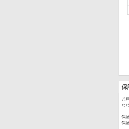
保
お買
た
保
保