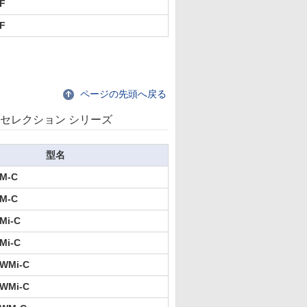
F
F
ページの先頭へ戻る
Cセレクション シリーズ
型名
M-C
M-C
Mi-C
Mi-C
WMi-C
WMi-C