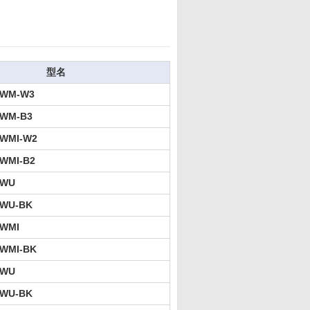
型名
3WM-W3
3WM-B3
4WMI-W2
WMI-B2
1WU
1WU-BK
4WMI
4WMI-BK
2WU
2WU-BK