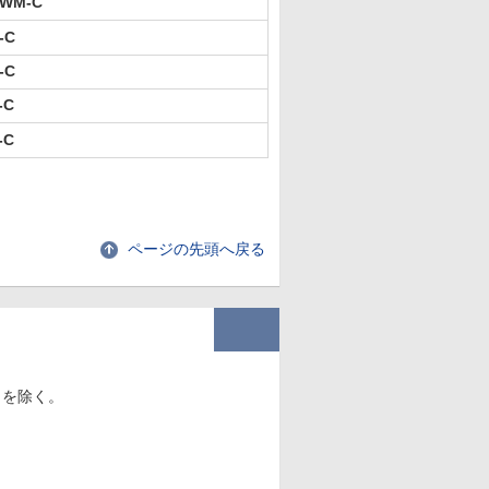
2WM-C
-C
-C
-C
-C
ページの先頭へ戻る
）を除く。