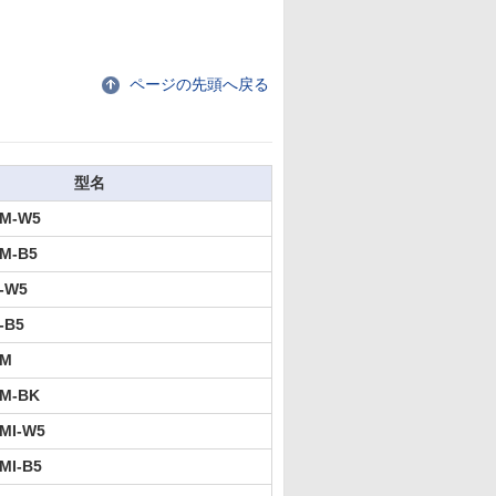
ページの先頭へ戻る
型名
2M-W5
M-B5
-W5
-B5
3M
3M-BK
MI-W5
MI-B5