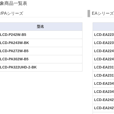
象商品一覧表
P/PAシリーズ
EAシリーズ
型名
LCD-P242W-B5
LCD-EA22
LCD-PA243W-BK
LCD-EA22
LCD-PA272W-B5
LCD-EA22
LCD-PA302W-B5
LCD-EA224
LCD-PA322UHD-2-BK
LCD-EA23
LCD-EA23
LCD-EA23
LCD-EA23
LCD-EA24
LCD-EA24