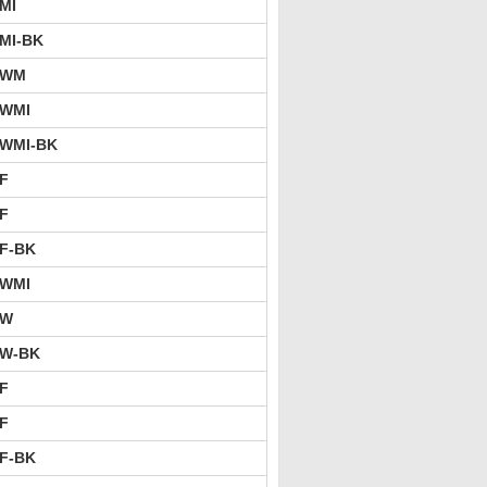
MI
MI-BK
3WM
3WMI
3WMI-BK
F
F
F-BK
3WMI
2W
2W-BK
F
F
F-BK