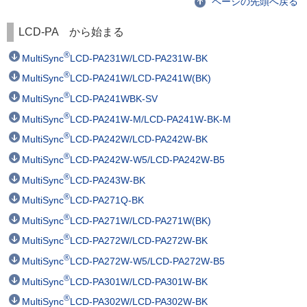
ページの先頭へ戻る
LCD-PA から始まる
®
MultiSync
LCD-PA231W/LCD-PA231W-BK
®
MultiSync
LCD-PA241W/LCD-PA241W(BK)
®
MultiSync
LCD-PA241WBK-SV
®
MultiSync
LCD-PA241W-M/LCD-PA241W-BK-M
®
MultiSync
LCD-PA242W/LCD-PA242W-BK
®
MultiSync
LCD-PA242W-W5/LCD-PA242W-B5
®
MultiSync
LCD-PA243W-BK
®
MultiSync
LCD-PA271Q-BK
®
MultiSync
LCD-PA271W/LCD-PA271W(BK)
®
MultiSync
LCD-PA272W/LCD-PA272W-BK
®
MultiSync
LCD-PA272W-W5/LCD-PA272W-B5
®
MultiSync
LCD-PA301W/LCD-PA301W-BK
®
MultiSync
LCD-PA302W/LCD-PA302W-BK