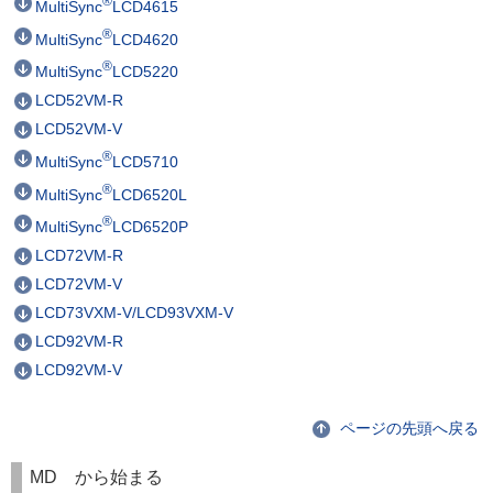
®
MultiSync
LCD4615
®
MultiSync
LCD4620
®
MultiSync
LCD5220
LCD52VM-R
LCD52VM-V
®
MultiSync
LCD5710
®
MultiSync
LCD6520L
®
MultiSync
LCD6520P
LCD72VM-R
LCD72VM-V
LCD73VXM-V/LCD93VXM-V
LCD92VM-R
LCD92VM-V
ページの先頭へ戻る
MD から始まる