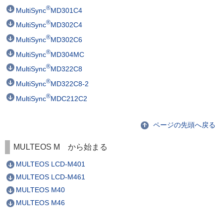
®
MultiSync
MD301C4
®
MultiSync
MD302C4
®
MultiSync
MD302C6
®
MultiSync
MD304MC
®
MultiSync
MD322C8
®
MultiSync
MD322C8-2
®
MultiSync
MDC212C2
ページの先頭へ戻る
MULTEOS M から始まる
MULTEOS LCD-M401
MULTEOS LCD-M461
MULTEOS M40
MULTEOS M46