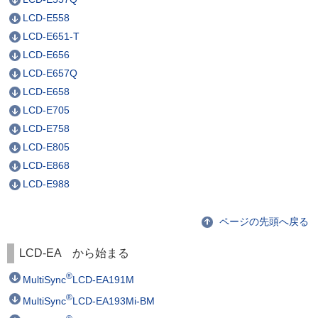
LCD-E558
LCD-E651-T
LCD-E656
LCD-E657Q
LCD-E658
LCD-E705
LCD-E758
LCD-E805
LCD-E868
LCD-E988
ページの先頭へ戻る
LCD-EA から始まる
®
MultiSync
LCD-EA191M
®
MultiSync
LCD-EA193Mi-BM