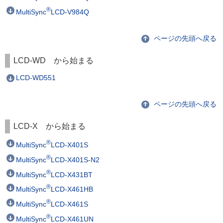
®
MultiSync
LCD-V984Q
ページの先頭へ戻る
LCD-WD から始まる
LCD-WD551
ページの先頭へ戻る
LCD-X から始まる
®
MultiSync
LCD-X401S
®
MultiSync
LCD-X401S-N2
®
MultiSync
LCD-X431BT
®
MultiSync
LCD-X461HB
®
MultiSync
LCD-X461S
®
MultiSync
LCD-X461UN