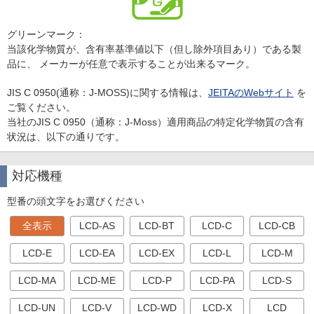
グリーンマーク：
当該化学物質が、含有率基準値以下（但し除外項目あり）である製
品に、 メーカーが任意で表示することが出来るマーク。
JIS C 0950(通称：J-MOSS)に関する情報は、
JEITAのWebサイト
を
ご覧ください。
当社のJIS C 0950（通称：J-Moss）適用商品の特定化学物質の含有
状況は、以下の通りです。
対応機種
型番の頭文字をお選びください
全表示
LCD-AS
LCD-BT
LCD-C
LCD-CB
LCD-E
LCD-EA
LCD-EX
LCD-L
LCD-M
LCD-MA
LCD-ME
LCD-P
LCD-PA
LCD-S
LCD-UN
LCD-V
LCD-WD
LCD-X
LCD