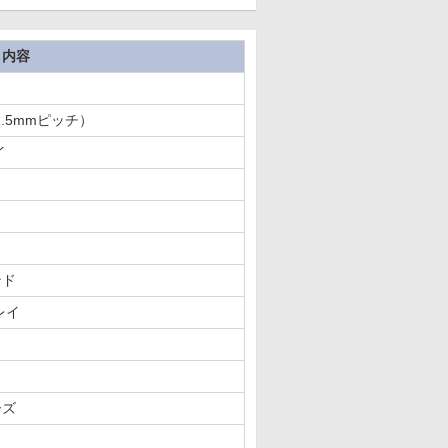
内容
1.5mmピッチ）
イ
ンド
レイ
ーズ