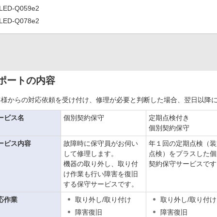
LED-Q059e2
LED-Q078e2
ポートの内容
客様からの対応依頼を受け付け、修理が必要と判断した場合、翌日以降
ービス名
個別契約保守
定期点検付き
個別契約保守
ービス内容
故障時に保守員がお伺い
年１回の定期点検（装
して修理します。
点検）をプラスした個
機器の取り外し、取り付
契約保守サービスです
け作業も行い障害を復旧
する保守サービスです。
応作業
取り外し/取り付け
取り外し/取り付け
障害復旧
障害復旧