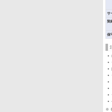
サ
契
保
※