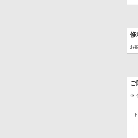
修
お
ご
※
下