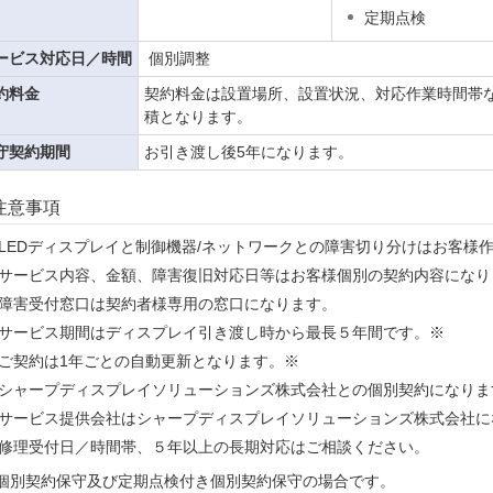
定期点検
ービス対応日／時間
個別調整
約料金
契約料金は設置場所、設置状況、対応作業時間帯
積となります。
守契約期間
お引き渡し後5年になります。
注意事項
LEDディスプレイと制御機器/ネットワークとの障害切り分けはお客様
サービス内容、金額、障害復旧対応日等はお客様個別の契約内容になり
障害受付窓口は契約者様専用の窓口になります。
サービス期間はディスプレイ引き渡し時から最長５年間です。※
ご契約は1年ごとの自動更新となります。※
シャープディスプレイソリューションズ株式会社との個別契約になりま
サービス提供会社はシャープディスプレイソリューションズ株式会社に
修理受付日／時間帯、５年以上の長期対応はご相談ください。
個別契約保守及び定期点検付き個別契約保守の場合です。