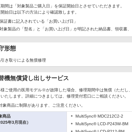
証期間は「対象製品ご購入日」を保証開始日とさせていただきます。
証開始日は以下の方法により確認致します。
保証書に記入されている「お買い上げ日」
対象製品の「型名」と「お買い上げ日」が明記された納品書、領収書、
守形態
品引き取りによる無償修理
替機無償貸し出しサービス
客様ご使用の医用モデル※が故障した場合、修理期間中は無償（ただし
しいたします。詳細につきましては、修理受付窓口にご相談ください。
対象商品に制限があります、ご注意ください。
象商品
MultiSync® MDC212C2-2
2025年3月現在）
MultiSync® LCD-P243W-BM
MultiSync® LCD-P212-BM