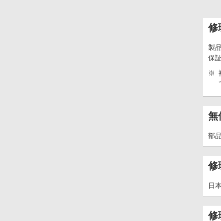
修
製
保
※
無
部品
修
日
修