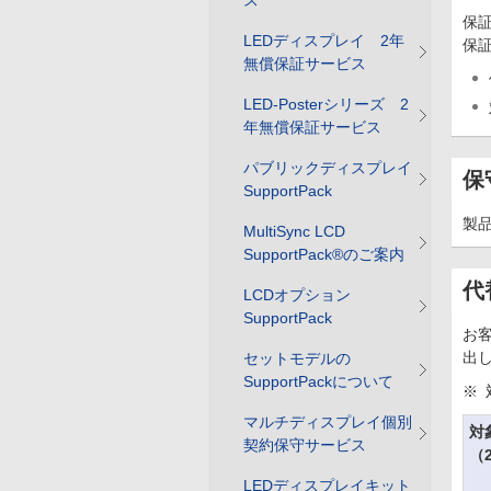
ス
保
LEDディスプレイ 2年
保
無償保証サービス
LED-Posterシリーズ 2
年無償保証サービス
パブリックディスプレイ
保
SupportPack
製
MultiSync LCD
SupportPack®のご案内
代
LCDオプション
SupportPack
お
出
セットモデルの
SupportPackについて
※
マルチディスプレイ個別
対
契約保守サービス
（
LEDディスプレイキット