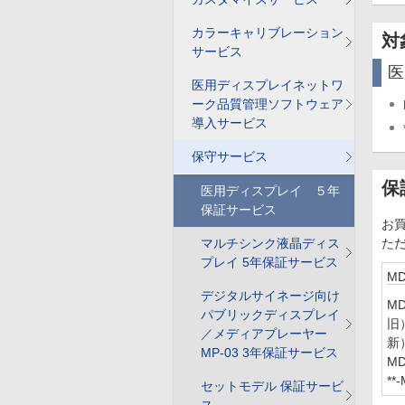
カラーキャリブレーション
対
サービス
医
医用ディスプレイネットワ
ーク品質管理ソフトウェア
導入サービス
保守サービス
保
医用ディスプレイ ５年
保証サービス
お買
マルチシンク液晶ディス
た
プレイ 5年保証サービス
M
デジタルサイネージ向け
M
パブリックディスプレイ
旧
／メディアプレーヤー
新
MP-03 3年保証サービス
M
*
セットモデル 保証サービ