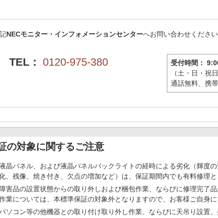
記
NECモニター・インフォメーションセンター
へお問い合わせくださ
TEL：
0120-975-380
受付時間： 9:00
（土・日・祝日
通話無料、携
証の対象に関するご注意
液晶パネル、および液晶パネルバックライトの経時による劣化（輝度の
化、残像、焼き付き、欠点の増加など）は、保証期間内でも有料修理と
障害品の設置状態からの取り外しおよび梱包作業、ならびに修理完了品
作業については、本標準保証の対象外となりますので、お客様ご自身に
パソコン等の他機器との取り付け取り外し作業、ならびに天吊り設置、