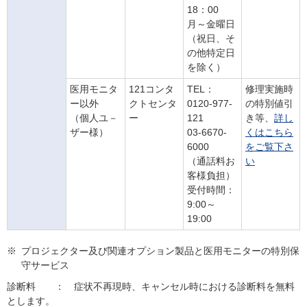
18：00
月～金曜日
（祝日、そ
の他特定日
を除く）
医用モニタ
121コンタ
TEL：
修理実施時
ー以外
クトセンタ
0120-977-
の特別値引
（個人ユ－
ー
121
き等、
詳し
ザー様）
03-6670-
くはこちら
6000
をご覧下さ
（通話料お
い
客様負担）
受付時間：
9:00～
19:00
※
プロジェクター及び関連オプション製品と医用モニターの特別保
守サービス
診断料 ： 症状不再現時、キャンセル時における診断料を無料
とします。