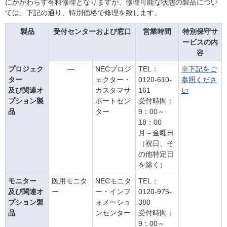
にかかわらず有料修理となりますが、修理可能な状態の製品につい
ては、下記の通り、特別価格で修理を致します。
製品
受付センターおよび窓口
営業時間
特別保守サ
ービスの内
容
プロジェク
―
NECプロジ
TEL：
※下記をご
ター
ェクター・
0120-610-
参照くださ
及び関連オ
カスタマサ
161
い
プション製
ポートセン
受付時間：
品
ター
9：00～
18：00
月～金曜日
（祝日、そ
の他特定日
を除く）
モニター
医用モニタ
NECモニタ
TEL：
及び関連オ
ー
ー・インフ
0120-975-
プション製
ォメーショ
380
品
ンセンター
受付時間：
9：00～