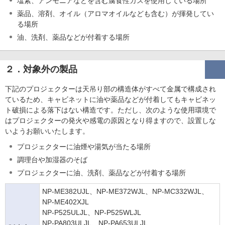
塩素、アンモニアなどを含む腐食性ガスを使用している場所
薬品、溶剤、オイル（アロマオイルなども含む）が揮発してい
る場所
油、洗剤、薬品などが付着する場所
２．対象外の製品
下記のプロジェクターは天吊り部の構造体がすべて金属で構成され
ているため、キャビネットに油や薬品などが付着してもキャビネッ
ト破損による落下はない構造です。ただし、次のような使用環境で
はプロジェクターの発火や感電の原因となり得ますので、設置しな
いようお願いいたします。
プロジェクターに油煙や湯気が当たる場所
調理台や加湿器のそば
プロジェクターに油、洗剤、薬品などが付着する場所
NP-ME382UJL、NP-ME372WJL、NP-MC332WJL、
NP-ME402XJL
NP-P525ULJL、NP-P525WLJL
NP-PA803ULJL、NP-PA653ULJL